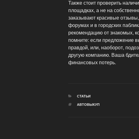
Также стоит проверить налич
площадках, а не на собствен
заказывают красивые отзывы,
форумах и в городских пабли
рекомендацию от знакомых, к
помните: если предложение в
правдой, или, наоборот, подо
другую компанию. Ваша бдите
финансовых потерь.
РУБРИКИ
СТАТЬИ
МЕТКИ
АВТОВЫКУП