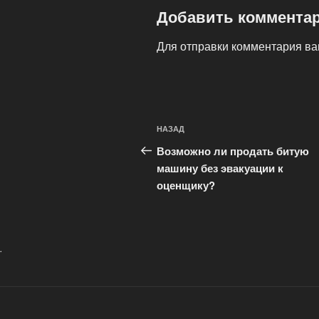
Добавить коммента
Для отправки комментария в
Навигация
Предыдущая
НАЗАД
по
запись:
Возможно ли продать битую
записям
машину без эвакуации к
оценщику?
.