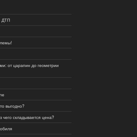
е ДТП
блемы!
и: от царапин до геометрии
пе
это выгодно?
з чего складывается цена?
мобиля