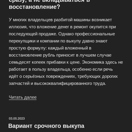
восстановление?
и
как
У многих владельцев разбитой машины возникает
их
иллюзия, что вложение денег в ремонт окупится при
избежать»
последующей продаже. Однако профессиональные
перекупщики и компании по выкупу давно знают
простую формулу: каждый вложенный в
восстановление рубль приносит в лучшем случае
семьдесят копеек прибавки к цене. Экономика здесь не
работает в пользу владельца, особенно если речь
идёт о серьёзных повреждениях, требующих дорогих
запчастей и высококвалифицированного труда.
Читать далее
«Почему
выгодно
продать
битое
ОПУБЛИКОВАНО
03.05.2023
Вариант срочного выкупа
авто