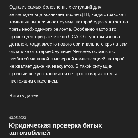
сразу,
Одна из самых болезненных ситуаций для
а
автовладельца возникает после ДТП, когда страховая
не
компания выплачивает сумму, которой едва хватает на
вкладываться
треть необходимого ремонта. Особенно часто это
в
происходит при расчёте по ОСАГО с учётом износа
восстановление?»
деталей, когда вместо нового оригинального крыла вам
оплачивают старое бэушное. Человек остаётся с
разбитой машиной и мизерной компенсацией, которой
не хватает даже на эвакуатор. В такой ситуации
срочный выкуп становится не просто вариантом, а
настоящим спасением.
Читать далее
«Вариант
срочного
выкупа»
ОПУБЛИКОВАНО
03.05.2023
Юридическая проверка битых
автомобилей