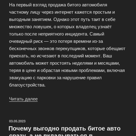
На первый взгляд продажа битого автомобиля
выкупе?»
частному лицу через интернет кажется простым и
выгодным занятием. Однако этот путь таит в себе
множество ловушек, о которых владелец узнаёт
только после неприятного инцидента. Самый
очевидный риск — это потеря времени из-за
бесконечных звонков перекупщиков, которые обещают
приехать, но исчезают в последний момент. Ваш
автомобиль может простоять неделями и месяцами,
теряя в цене и обрастая новыми проблемами, включая
эвакуацию с парковки за нарушение правил
благоустройства.
Читать далее
«Скрытые
риски
самостоятельной
продажи
ОПУБЛИКОВАНО
03.05.2023
Почему выгодно продать битое авто
аварийного
сразу, а не вкладываться в
авто