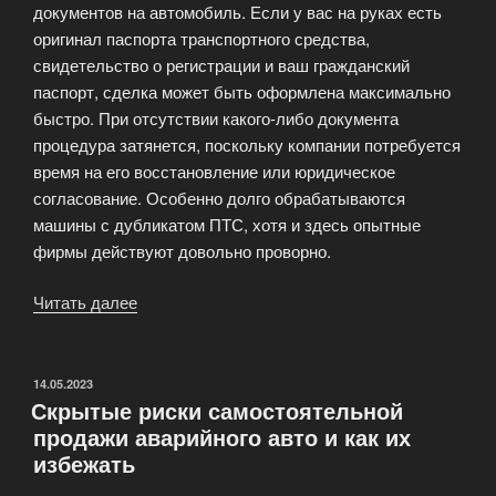
документов на автомобиль. Если у вас на руках есть
оригинал паспорта транспортного средства,
свидетельство о регистрации и ваш гражданский
паспорт, сделка может быть оформлена максимально
быстро. При отсутствии какого-либо документа
процедура затянется, поскольку компании потребуется
время на его восстановление или юридическое
согласование. Особенно долго обрабатываются
машины с дубликатом ПТС, хотя и здесь опытные
фирмы действуют довольно проворно.
Читать далее
«От
чего
зависит
срок
ОПУБЛИКОВАНО
14.05.2023
Скрытые риски самостоятельной
получения
продажи аварийного авто и как их
денег
избежать
при
срочном