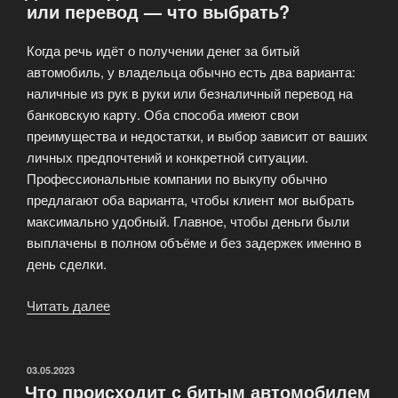
или перевод — что выбрать?
авто
через
Когда речь идёт о получении денег за битый
открытые
автомобиль, у владельца обычно есть два варианта:
базы?»
наличные из рук в руки или безналичный перевод на
банковскую карту. Оба способа имеют свои
преимущества и недостатки, и выбор зависит от ваших
личных предпочтений и конкретной ситуации.
Профессиональные компании по выкупу обычно
предлагают оба варианта, чтобы клиент мог выбрать
максимально удобный. Главное, чтобы деньги были
выплачены в полном объёме и без задержек именно в
день сделки.
Читать далее
«Деньги
в
день
обращения:
ОПУБЛИКОВАНО
03.05.2023
Что происходит с битым автомобилем
наличные