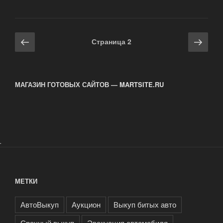
с
битым
автомобилем
Навигация
Предыдущая
Сле
Страница
2
после
по
страница
стра
его
записям
выкупа
компанией?»
МАГАЗИН ГОТОВЫХ САЙТОВ — MARTSITE.RU
.
МЕТКИ
АвтоВыкуп
Аукцион
Выкуп битых авто
Срочный выкуп
Эвакуация автомобиля